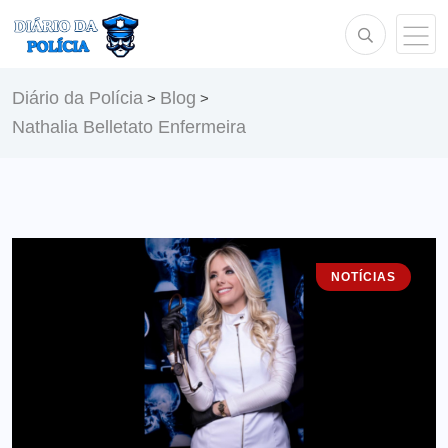
Diário da Polícia
Blog
>
>
Nathalia Belletato Enfermeira
NOTÍCIAS