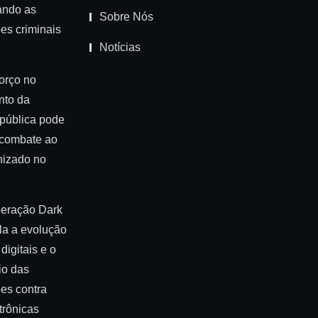
ando as
Sobre Nós
es criminais
Notícias
orço no
nto da
pública pode
 combate ao
nizado no
eração Dark
la a evolução
digitais e o
io das
ões contra
trônicas