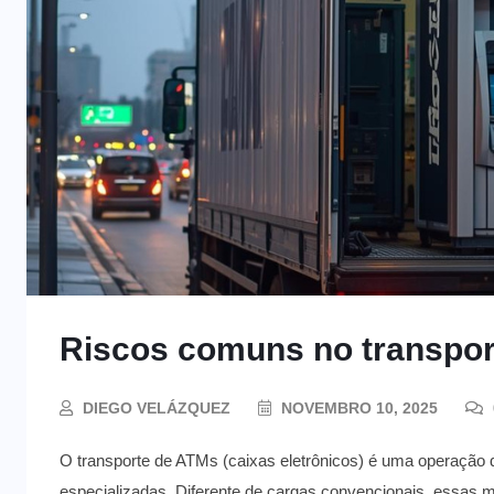
Riscos comuns no transpor
DIEGO VELÁZQUEZ
NOVEMBRO 10, 2025
O transporte de ATMs (caixas eletrônicos) é uma operação 
especializadas. Diferente de cargas convencionais, essas