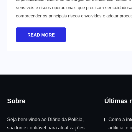
sensíveis e riscos operacionais que precisam ser cuidados
compreender os principais riscos envolvidos e adotar proce
READ MORE
Sobre
Últimas n
Seja bem-vindo ao Diário da Polícia,
Como a int
sua fonte confiável para atualizações
artificial e