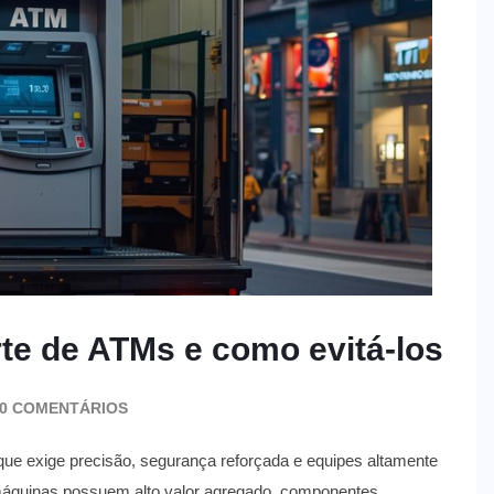
te de ATMs e como evitá-los
0 COMENTÁRIOS
que exige precisão, segurança reforçada e equipes altamente
 máquinas possuem alto valor agregado, componentes