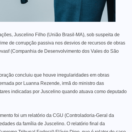
ações, Juscelino Filho (União Brasil-MA), sob suspeita de
rime de corrupção passiva nos desvios de recursos de obras
evasf (Companhia de Desenvolvimento dos Vales do São
poração concluiu que houve irregularidades em obras
vernada por Luanna Rezende, irmã do ministro das
ares indicadas por Juscelino quando atuava como deputado
amento foi um relatório da CGU (Controladoria-Geral da
dades da família de Juscelino. O relatório final da
upremo Tribunal Federal) Flávio Dino, que é relator do caso